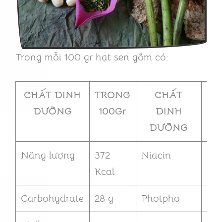
Trong mỗi 100 gr hạt sen gồm có:
CHẤT DINH
TRONG
CHẤT
TR
DƯỠNG
100Gr
DINH
1
DƯỠNG
Năng lượng
372
Niacin
42
Kcal
Carbohydrate
28 g
Photpho
16