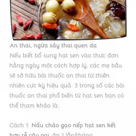
An thai, ngừa sảy thai quen dạ
Nếu biết bổ sung hạt sen vào thực đơn
hằng ngày một cách hợp lý, các mẹ bầu
sẽ sở hữu bài thuốc an thai từ thiên
nhiên cực kỳ hiệu quả. 3 trong số các bài
thuốc an thai phổ biến từ hạt sen bạn có
thể tham khảo là:
Cách 1:
Nấu cháo gạo nếp hạt sen
kết
hợp
rễ cây gai
, ăn 1 lần/tháng