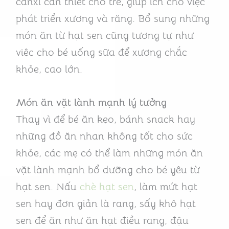
canxi cần thiết cho trẻ, giúp ích cho việc
phát triển xương và răng. Bổ sung những
món ăn từ hạt sen cũng tương tự như
việc cho bé uống sữa để xương chắc
khỏe, cao lớn.
Món ăn vặt lành mạnh lý tưởng
Thay vì để bé ăn kẹo, bánh snack hay
những đồ ăn nhan không tốt cho sức
khỏe, các mẹ có thể làm những món ăn
vặt lành mạnh bổ dưỡng cho bé yêu từ
hạt sen. Nấu
chè hạt sen
, làm mứt hạt
sen hay đơn giản là rang, sấy khô hạt
sen để ăn như ăn hạt điều rang, đậu