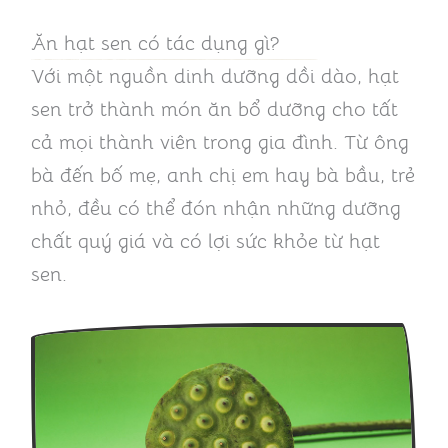
Ăn hạt sen có tác dụng gì?
Với một nguồn dinh dưỡng dồi dào, hạt
sen trở thành món ăn bổ dưỡng cho tất
cả mọi thành viên trong gia đình. Từ ông
bà đến bố mẹ, anh chị em hay bà bầu, trẻ
nhỏ, đều có thể đón nhận những dưỡng
chất quý giá và có lợi sức khỏe từ hạt
sen.