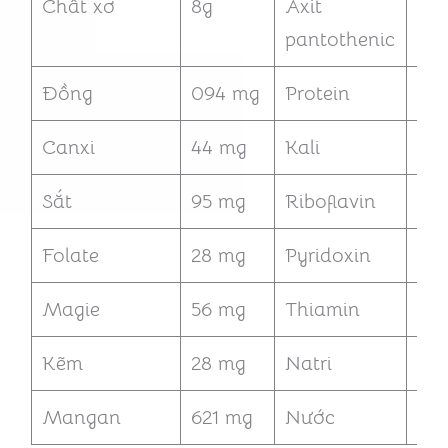
Chất xơ
8g
Axit
22
pantothenic
Đồng
094 mg
Protein
13 
Canxi
44 mg
Kali
36
Sắt
95 mg
Riboflavin
04
Folate
28 mg
Pyridoxin
16
Magie
56 mg
Thiamin
171
Kẽm
28 mg
Natri
1 m
Mangan
621 mg
Nước
77 