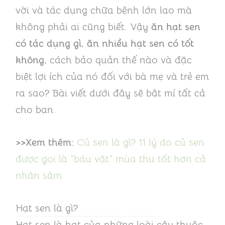
vời và tác dụng chữa bệnh lớn lao mà
không phải ai cũng biết. Vậy
ăn hạt sen
có
tác dụng gì
,
ăn nhiều hạt sen có tốt
không
, cách bảo quản thế nào và đặc
biệt lợi ích của nó đối với bà mẹ và trẻ em
ra sao? Bài viết dưới đây sẽ bật mí tất cả
cho bạn.
>>Xem thêm:
Củ sen là gì? 11 lý do củ sen
được gọi là “báu vật” mùa thu tốt hơn cả
nhân sâm
Hạt sen là gì?
Hạt sen là hạt của những loài cây thuộc