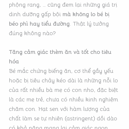
phộng rang, … cũng đem lại những giá trị
dinh dưỡng gấp bội
mà không lo bé bị
béo phì hay tiểu đường
. Thật lý tưởng
đúng không nào?
Tăng cảm giác thèm ăn và tốt cho tiêu
hóa
Bé mắc chứng biếng ăn, cơ thể gầy yếu
hoặc bị tiêu chảy kéo dài là những nỗi lo
của rất nhiều bà mẹ có con nho, đặc biệt
là các mẹ trẻ, chưa có nhiều kinh nghiệm
chăm con. Hạt sen với hàm lượng của
chất làm se tự nhiên (astringent) dồi dào
có khả năng mang lại cảm giác ngon