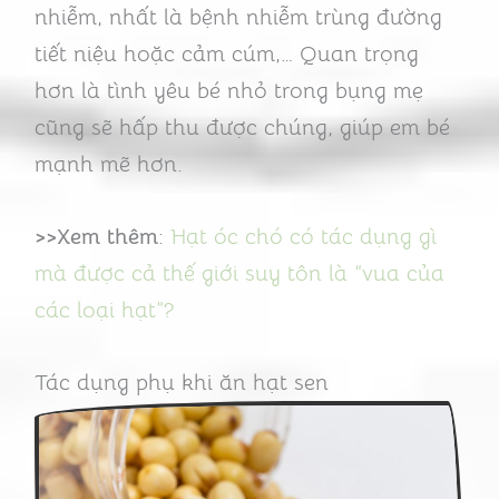
nhiễm, nhất là bệnh nhiễm trùng đường
tiết niệu hoặc cảm cúm,… Quan trọng
hơn là tình yêu bé nhỏ trong bụng mẹ
cũng sẽ hấp thu được chúng, giúp em bé
mạnh mẽ hơn.
>>Xem thêm
:
Hạt óc chó có tác dụng gì
mà được cả thế giới suy tôn là “vua của
các loại hạt”?
Tác dụng phụ khi ăn hạt sen