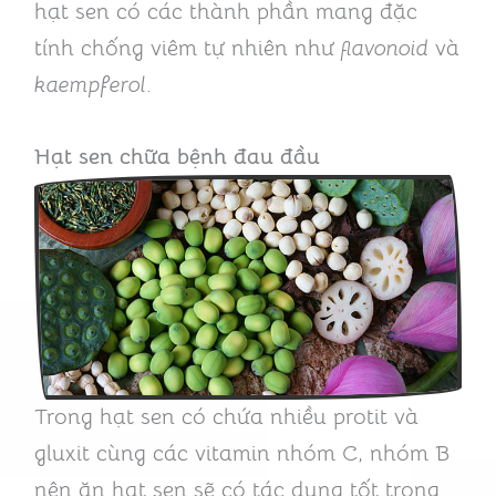
hạt sen có các thành phần mang đặc
tính chống viêm tự nhiên như
flavonoid
và
kaempferol
.
Hạt sen chữa bệnh đau đầu
Trong hạt sen có chứa nhiều protit và
gluxit cùng các vitamin nhóm C, nhóm B
nên ăn hạt sen sẽ có tác dụng tốt trong