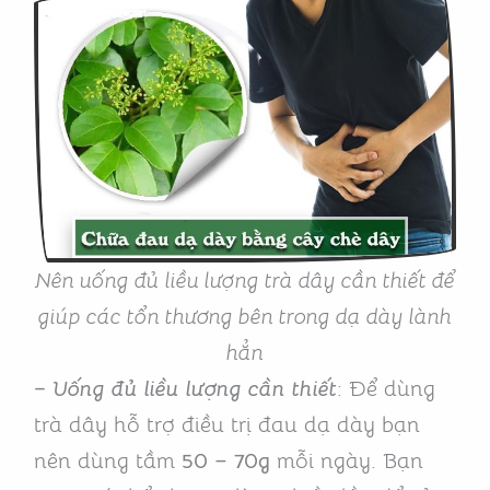
Nên uống đủ liều lượng trà dây cần thiết để
giúp các tổn thương bên trong dạ dày lành
hẳn
– Uống đủ liều lượng cần thiết
: Để dùng
trà dây hỗ trợ điều trị đau dạ dày bạn
nên dùng tầm
50 – 70g
mỗi ngày. Bạn