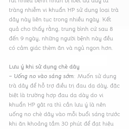
rất nhiều bệnh nhân bị loét dạ dày tá
tràng nhiễm vi khuẩn HP sử dụng loại trà
dây này liên tục trong nhiều ngày. Kết
quả cho thấy rằng, trung bình cứ sau 8
đến 9 ngày, những người bệnh này đều
có cảm giác thèm ăn và ngủ ngon hơn.
Lưu ý khi sử dụng chè dây
– Uống no vào sáng sớm
: Muốn sử dụng
trà dây để hỗ trợ điều trị đau dạ dày, đặc
biệt là trường hợp đau dạ dày do vi
khuẩn HP gât ra thì cần lưu ý là nên
uống no chè dây vào mỗi buổi sáng trước
khi ăn khoảng tầm 30 phút để đạt hiệu