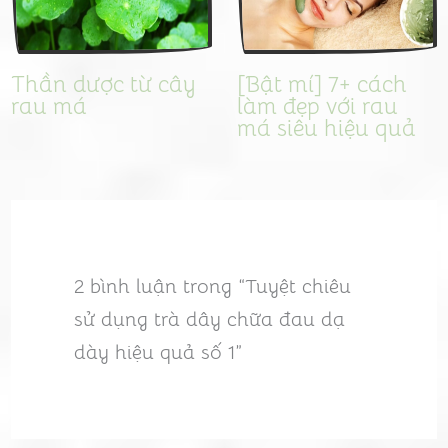
Thần dược từ cây
[Bật mí] 7+ cách
rau má
làm đẹp với rau
má siêu hiệu quả
2 bình luận trong “Tuyệt chiêu
sử dụng trà dây chữa đau dạ
dày hiệu quả số 1”