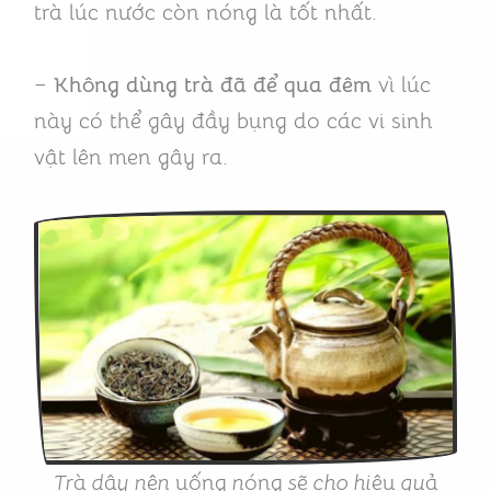
trà lúc nước còn nóng là tốt nhất.
–
Không dùng trà đã để qua đêm
vì lúc
này có thể gây đầy bụng do các vi sinh
vật lên men gây ra.
Tr
à
d
â
y n
ê
n
uống
n
óng
s
ẽ
cho hi
ệu
qu
ả