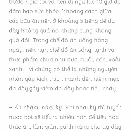
trước 7 giờ tối và nên đi ngủ lúc 10 giờ để
đảm bảo sức khỏe. Khoảng cách giữa
các bữa ăn nên ở khoảng 5 tiếng để dạ
dày không quá no nhưng cũng không
quá đói. Trong chế độ ăn uống hằng
ngày, nên hạn chế đồ ăn sống, lạnh và
thực phẩm chua như dưa muối, cóc, xoài
xanh,… vì chúng có thể là những nguyên
nhân gây kích thích mạnh đến niêm mạc
dạ dày,gây viêm dạ dày hoặc tiêu chảy.
– Ăn chậm, nhai kỹ
: Khi nhai kỹ thì tuyến
nước bọt sẽ tiết ra nhiều hơn để tiêu hóa
thức ăn, làm giảm gánh nặng cho dạ dày