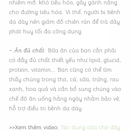
nhiễm mỡ, khó tiêu hóa, gây gánh nặng
cho đường tiêu hóa. Vì thế, người bị bệnh
dạ dày nên giảm đồ chiên rán để trà dây
phát huy tối đa công dụng.
– Ăn đủ chất
: Bữa ăn của bạn cần phải
có đầy đủ chất thiết yếu như lipid, glucid,
protein, vitamin…. Bạn cũng có thể tìm
thấy chúng trong thịt, cá, sữa, trứng, rau
xanh, hoa quả và cần bổ sung chúng vào
chế độ ăn uống hằng ngày nhằm bảo vệ,
hỗ trợ điều trị bệnh dạ dày.
>>Xem thêm video:
Tác dụng của chè dây