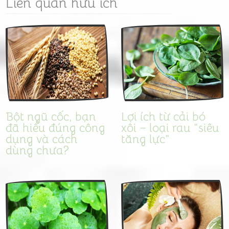
Liên quan hữu ích
Bột ngũ cốc, bạn
Lợi ích từ cải bó
đã hiểu đúng công
xôi – loại rau “siêu
dụng và cách
tăng lực”
dùng chưa?