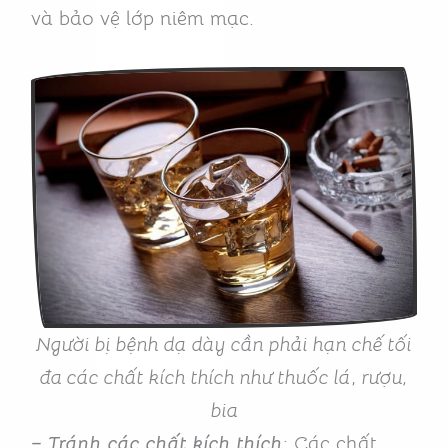
và bảo vệ lớp niêm mạc.
Người bị bệnh dạ dày cần phải hạn chế tối
đa các chất kích thích như thuốc lá
,
rượu,
bia
– Tránh các chất kích thích
: Các chất