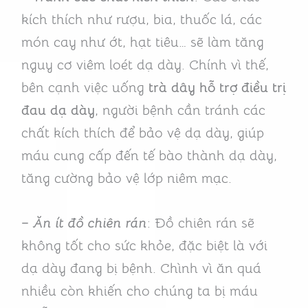
kích thích như rượu, bia, thuốc lá, các
món cay như ớt, hạt tiêu… sẽ làm tăng
nguy cơ viêm loét dạ dày. Chính vì thế,
bên cạnh việc uống
trà dây hỗ trợ điều trị
đau dạ dày
, người bệnh cần tránh các
chất kích thích để bảo vệ dạ dày, giúp
máu cung cấp đến tế bào thành dạ dày,
tăng cường bảo vệ lớp niêm mạc.
– Ăn ít đồ chiên rán
: Đồ chiên rán sẽ
không tốt cho sức khỏe, đặc biệt là với
dạ dày đang bị bệnh. Chình vì ăn quá
nhiều còn khiến cho chúng ta bị máu