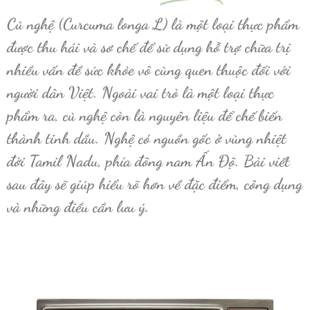
Củ nghệ (Curcuma longa L) là một loại thực phẩm
được thu hái và sơ chế để sử dụng hỗ trợ chữa trị
nhiều vấn đề sức khỏe vô cùng quen thuộc đối với
người dân Việt. Ngoài vai trò là một loại thực
phẩm ra, củ nghệ còn là nguyên liệu để chế biến
thành tinh dầu. Nghệ có nguồn gốc ở vùng nhiệt
đới Tamil Nadu, phía đông nam Ấn Độ. Bài viết
sau đây sẽ giúp hiểu rõ hơn về đặc điểm, công dụng
và những điều cần lưu ý.