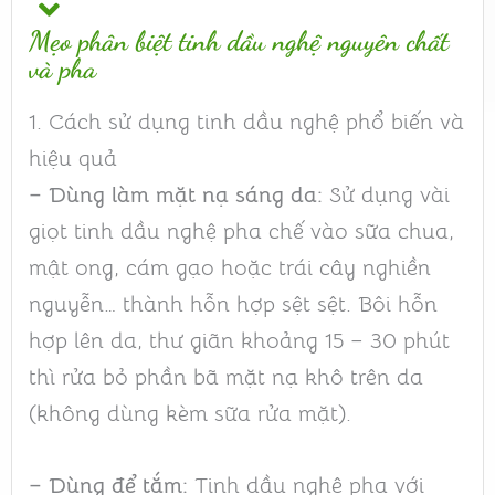
Mẹo phân biệt tinh dầu nghệ nguyên chất
và pha
1. Cách sử dụng tinh dầu nghệ phổ biến và
hiệu quả
– Dùng làm mặt nạ sáng da:
Sử dụng vài
giọt tinh dầu nghệ pha chế vào sữa chua,
mật ong, cám gạo hoặc trái cây nghiền
nguyễn… thành hỗn hợp sệt sệt. Bôi hỗn
hợp lên da, thư giãn khoảng 15 – 30 phút
thì rửa bỏ phần bã mặt nạ khô trên da
(không dùng kèm sữa rửa mặt).
– Dùng để tắm:
Tinh dầu nghệ pha với