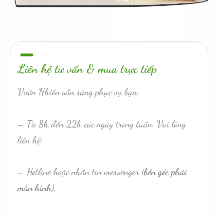
Liên hệ tư vấn & mua trực tiếp
Vườn Nhiên sẵn sàng phục vụ bạn:
– Từ 8h đến 22h các ngày trong tuần. Vui lòng
liên hệ:
– Hotline hoặc nhắn tin messenger (
bên góc phải
màn hình
).