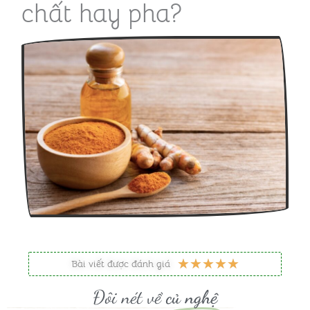
chất hay pha?
5
★
★
★
★
★
Bài viết được đánh giá
/
Đôi nét về
củ nghệ
5