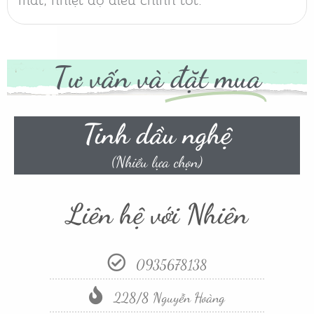
mát, nhiệt độ điều chỉnh tốt.
Tư vấn và
đặt mua
Tinh dầu nghệ
(Nhiều lựa chọn)
Liên hệ với Nhiên
0935678138
228/8 Nguyễn Hoàng