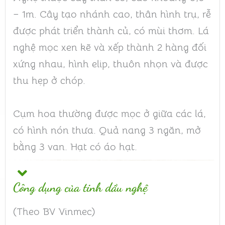
– 1m. Cây tạo nhánh cao, thân hình trụ, rễ
được phát triển thành củ, có mùi thơm. Lá
nghệ mọc xen kẽ và xếp thành 2 hàng đối
xứng nhau, hình elip, thuôn nhọn và được
thu hẹp ở chóp.
Cụm hoa thường được mọc ở giữa các lá,
có hình nón thưa. Quả nang 3 ngăn, mở
bằng 3 van. Hạt có áo hạt.
Công dụng của tinh dầu nghệ
(Theo BV Vinmec)