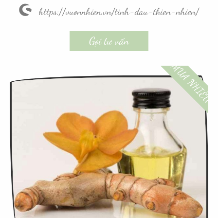
https://vuonnhien.vn/tinh-dau-thien-nhien/
Gọi tư vấn
MUA NHIỀU