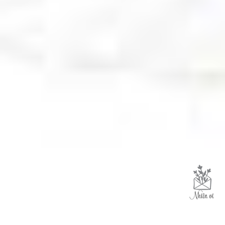
Like trang để cùng Nhiên tận hưởng
cuộc sống yên bình