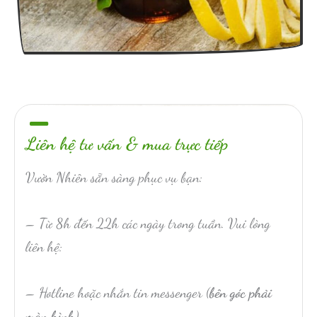
Liên hệ tư vấn & mua trực tiếp
Vườn Nhiên sẵn sàng phục vụ bạn:
– Từ 8h đến 22h các ngày trong tuần. Vui lòng
liên hệ:
– Hotline hoặc nhắn tin messenger (
bên góc phải
màn hình
).