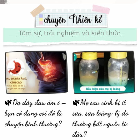
Tâm sự, trải nghiệm và kiến thức.
🌿Dạ dày đau âm ỉ –
🌿Mẹ sau sinh bị ít
bạn có đang coi đó là
sữa, sữa loãng: lý do
chuyện bình thường?
thường bắt nguồn từ
đâu?