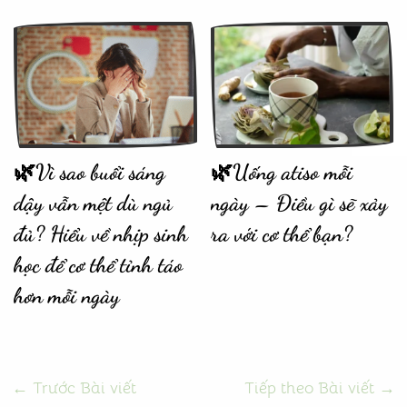
🌿Vì sao buổi sáng
🌿Uống atiso mỗi
dậy vẫn mệt dù ngủ
ngày – Điều gì sẽ xảy
đủ? Hiểu về nhịp sinh
ra với cơ thể bạn?
học để cơ thể tỉnh táo
hơn mỗi ngày
←
Trước Bài viết
Tiếp theo Bài viết
→