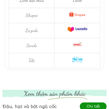
Link đặt mua
Click
Shopee
Lazada
Sendo
Tiki
Xem thêm
sản phẩm khác
Đậu, hạt và bột ngũ cốc
Chi tiết