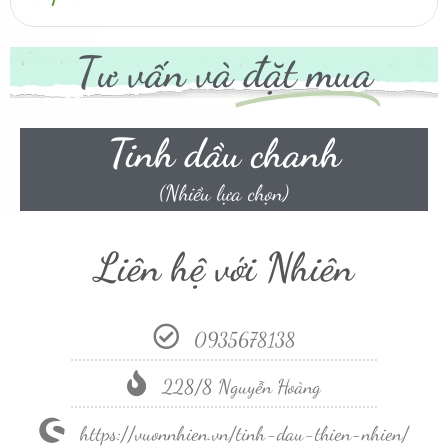
Tư vấn và
đặt mua
Tinh dầu chanh
(Nhiều lựa chọn)
Liên hệ với Nhiên
0935678138
228/8 Nguyễn Hoàng
https://vuonnhien.vn/tinh-dau-thien-nhien/