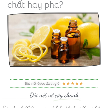
chất hay pha?
5
★
★
★
★
★
Bài viết được đánh giá
/
Đôi nét về
cây chanh
5
Cây chanh (Citrus aurantifolia) là loại thực phẩm