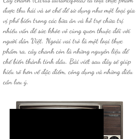
được thu hái và sơ chế để sử dụng như một loại gia
vị phổ biến trong các bữa ăn và hỗ trợ chữa trị
nhiều vấn đề sức khỏe vô cùng quen thuộc đối với
người dân Việt. Ngoài vai trò là một loại thực
phẩm ra, cây chanh còn là những nguyên liệu để
chế biến thành tinh dầu. Bài viết sau đây sẽ giúp
hiểu rõ hơn về đặc điểm, công dụng và những điều
cần lưu ý.