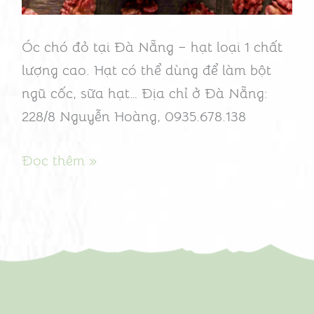
lượng
cao
Óc chó đỏ tại Đà Nẵng – hạt loại 1 chất
lượng cao. Hạt có thể dùng để làm bột
ngũ cốc, sữa hạt… Địa chỉ ở Đà Nẵng:
228/8 Nguyễn Hoàng, 0935.678.138
Đọc thêm »