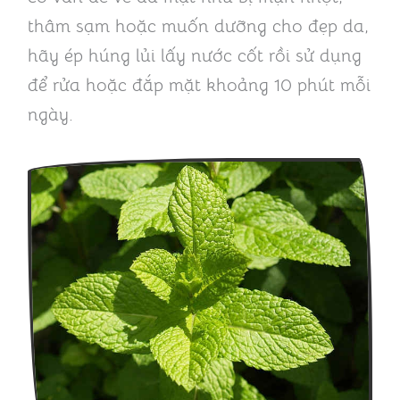
thâm sạm hoặc muốn dưỡng cho đẹp da,
hãy ép húng lủi lấy nước cốt rồi sử dụng
để rửa hoặc đắp mặt khoảng 10 phút mỗi
ngày.