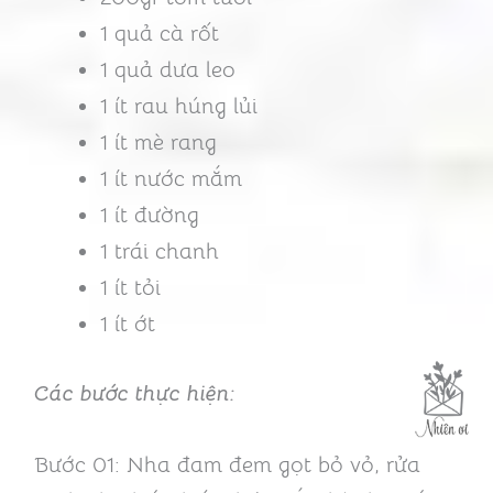
1 quả cà rốt
1 quả dưa leo
1 ít rau húng lủi
1 ít mè rang
1 ít nước mắm
1 ít đường
1 trái chanh
1 ít tỏi
1 ít ớt
Các bước thực hiện:
Bước 01: Nha đam đem gọt bỏ vỏ, rửa