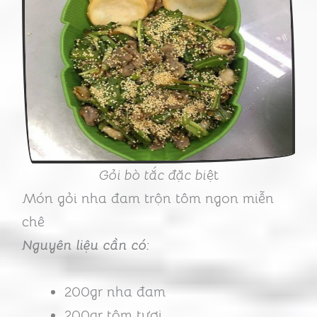
Gỏi bò tắc đặc bi
ệt
Món gỏi nha đam trộn tôm ngon miễn
chê
Nguyên liệu cần có:
200gr nha đam
200gr tôm tươi