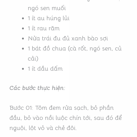
ngó sen muối
1 ít au húng lủi
1 ít rau răm
Nửa trái đu đủ xanh bào sợi
1 bát đồ chua (cà rốt, ngó sen, củ
cải)
1 ít dầu dấm
Các bước thực hiện:
Bước 01: Tôm đem rửa sạch, bỏ phần
đầu, bỏ vào nồi luộc chín tới, sau đó để
nguội, lột vỏ và chẻ đôi.