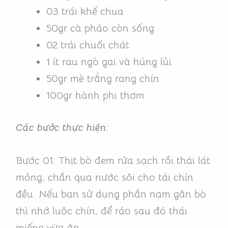
03 trái khế chua
50gr cà pháo còn sống
02 trái chuối chát
1 ít rau ngò gai và húng lủi
50gr mè trắng rang chín
100gr hành phi thơm
Các bước thực hiện:
Bước 01: Thịt bò đem rửa sạch rồi thái lát
mỏng, chần qua nước sôi cho tái chín
đều. Nếu bạn sử dụng phần nạm gân bò
thì nhớ luộc chín, để ráo sau đó thái
miếng vừa ăn.