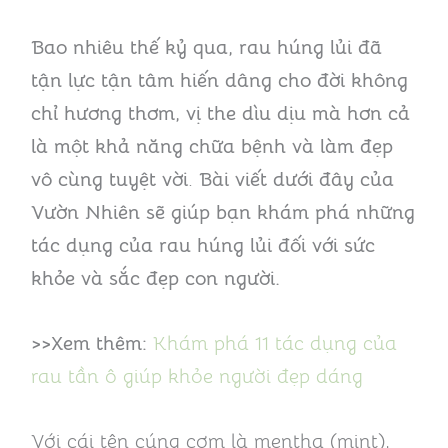
Bao nhiêu thế kỷ qua, rau húng lủi đã
tận lực tận tâm hiến dâng cho đời không
chỉ hương thơm, vị the dìu dịu mà hơn cả
là một khả năng chữa bệnh và làm đẹp
vô cùng tuyệt vời
.
Bài viết dưới đây của
Vườn Nhiên sẽ giúp bạn khám phá những
tác dụng của rau húng lủi đối với sức
khỏe và sắc đẹp con người.
>>Xem thêm:
Khám phá 11 tác dụng của
rau tần ô giúp khỏe người đẹp dáng
Với cái tên cúng cơm là mentha (mint),