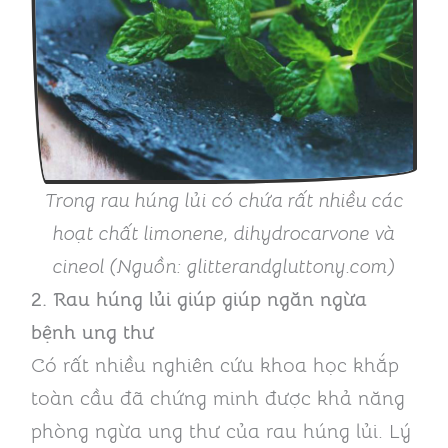
Trong rau húng lủi có chứa rất nhiều các
hoạt chất limonene, dihydrocarvone và
cineol (Nguồn: glitterandgluttony.com)
2. Rau húng lủi giúp giúp ngăn ngừa
bệnh ung thư
Có rất nhiều nghiên cứu khoa học khắp
toàn cầu đã chứng minh được khả năng
phòng ngừa ung thư của rau húng lủi. Lý