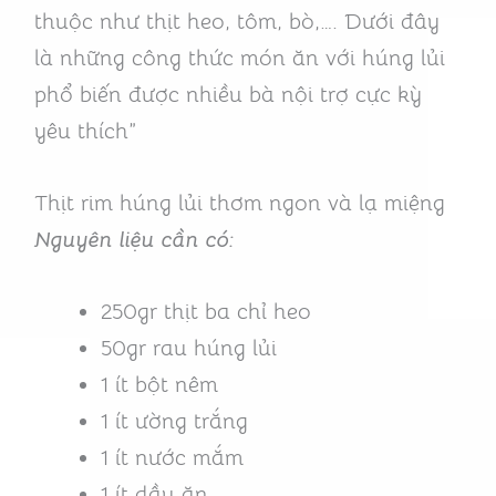
thuộc như thịt heo, tôm, bò,…. Dưới đây
là những công thức món ăn với húng lủi
phổ biến được nhiều bà nội trợ cực kỳ
yêu thích”
Thịt rim húng lủi thơm ngon và lạ miệng
Nguyên liệu cần có:
250gr thịt ba chỉ heo
50gr rau húng lủi
1 ít bột nêm
1 ít ường trắng
1 ít nước mắm
1 ít dầu ăn