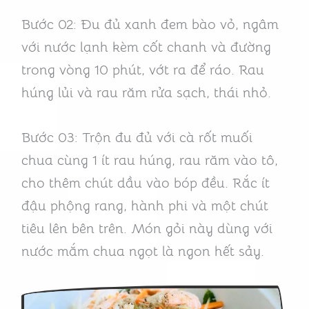
Bước 02: Đu đủ xanh đem bào vỏ, ngâm
với nước lạnh kèm cốt chanh và đường
trong vòng 10 phút, vớt ra để ráo. Rau
húng lủi và rau răm rửa sạch, thái nhỏ.
Bước 03: Trộn đu đủ với cà rốt muối
chua cùng 1 ít rau húng, rau răm vào tô,
cho thêm chút dầu vào bóp đều. Rắc ít
đậu phộng rang, hành phi và một chút
tiêu lên bên trên. Món gỏi này dùng với
nước mắm chua ngọt là ngon hết sảy.