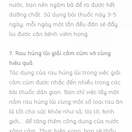
nước, bạn nên ngậm bã để ra được hết
dưỡng chất. Sử dụng bài thuốc này 3-5
ngày, mỗi ngày một lần đều đặn sẽ đẩy
lùi được căn bệnh viêm họng.
7. Rau húng lủi giải cảm cúm vô cùng
hiệu quả
Tác dụng của rau húng lủi trong việc giải
cảm cúm được nhắc đến nhiều trong các
bài thuốc dân gian. Bạn chỉ việc lấy một
nắm rau húng lủi cùng một số loại rau ăn
lá tốt cho sức khỏe như sả, tía tô, kinh
giới,… để tăng thêm công dụng của nước
xông cảm. Thực hiện xong, bạn sẽ thấy