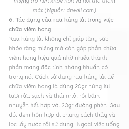
miệng trở nên khỏe hơn và hơi thở thơm
mát (Nguồn: drweil.com)
6.
Tác dụng của rau húng lủi trong việc
chữa viêm họng
Rau húng lủi không chỉ giúp tăng sức
khỏe răng miệng mà còn góp phần chữa
viêm họng hiệu quả nhờ nhiều thành
phần mang đặc tính kháng khuẩn có
trong nó. Cách sử dụng rau húng lủi để
chữa viêm họng là dùng 20gr húng lủi
tươi rửa sạch và thái nhỏ, rồi băm
nhuyễn kết hợp với 20gr đường phèn. Sau
đó, đem hỗn hợp đi chưng cách thủy và
lọc lấy nước rồi sử dụng. Ngoài việc uống