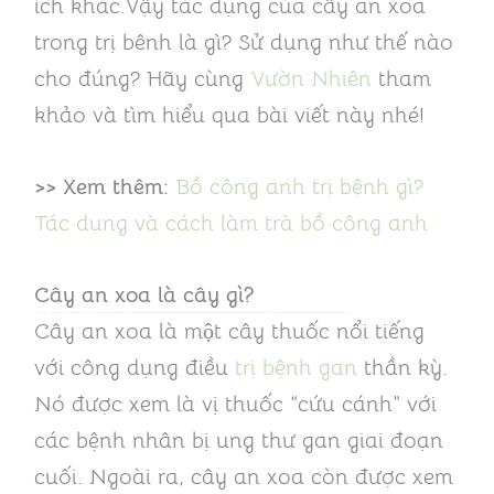
ích khác.Vậy tác dụng cùa cây an xoa
trong trị bênh là gì? Sử dụng như thế nào
cho đúng? Hãy cùng
Vườn Nhiên
tham
khảo và tìm hiểu qua bài viết này nhé!
>> Xem thêm:
Bồ công anh trị bệnh gì?
Tác dụng và cách làm trà bồ công anh
Cây an xoa là cây gì?
Cây an xoa là một cây thuốc nổi tiếng
với công dụng điều
trị bệnh gan
thần kỳ.
Nó được xem là vị thuốc “cứu cánh” với
các bệnh nhân bị ung thư gan giai đoạn
cuối. Ngoài ra, cây an xoa còn được xem