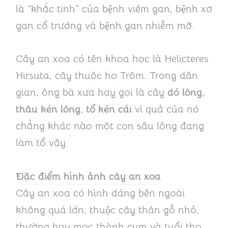
là “khắc tinh” của bệnh viêm gan, bệnh xơ
gan cổ trướng và bệnh gan nhiễm mỡ.
Cây an xoa có tên khoa học là Helicteres
Hirsuta, cây thuộc họ Trôm. Trong dân
gian, ông bà xưa hay gọi là cây
dó lông,
thâu kén lông, tổ kén cái
vì quả của nó
chẳng khác nào một con sâu lông đang
làm tổ vậy.
Đặc điểm hình ảnh cây an xoa
Cây an xoa có hình dáng bên ngoài
không quá lớn, thuộc cây thân gỗ nhỏ,
thường hay mọc thành cụm và tuổi thọ