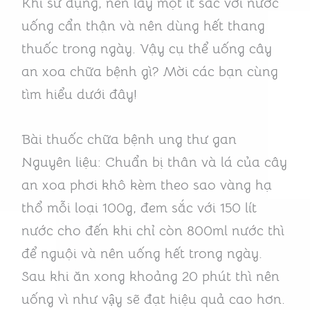
Khi sử dụng, nên lấy một ít sắc với nước
uống cẩn thận và nên dùng hết thang
thuốc trong ngày. Vậy cụ thể uống cây
an xoa chữa bệnh gì? Mời các bạn cùng
tìm hiểu dưới đây!
Bài thuốc chữa bệnh ung thư gan
Nguyên liệu: Chuẩn bị thân và lá của cây
an xoa phơi khô kèm theo sao vàng hạ
thổ mỗi loại 100g, đem sắc với 150 lít
nước cho đến khi chỉ còn 800ml nước thì
để nguội và nên uống hết trong ngày.
Sau khi ăn xong khoảng 20 phút thì nên
uống vì như vậy sẽ đạt hiệu quả cao hơn.