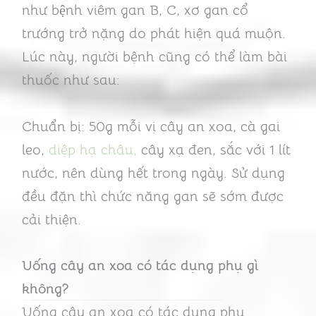
như bệnh viêm gan B, C, xơ gan cổ
trướng trở nặng do phát hiện quá muộn.
Lúc này, người bệnh cũng có thể làm bài
thuốc như sau:
Chuẩn bị: 50g mỗi vị cây an xoa, cà gai
leo,
diệp hạ châu,
cây xạ đen, sắc với 1 lít
nước, nên dùng hết trong ngày. Sử dụng
đều đặn thì chức năng gan sẽ sớm được
cải thiện.
Uống cây an xoa có tác dụng phụ gì
không?
Uống cây an xoa có tác dụng phụ