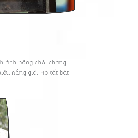
nh ảnh nắng chói chang
ều nắng gió. Họ tất bật,