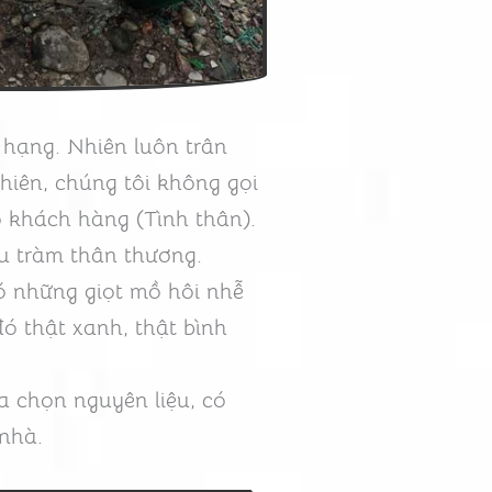
hạng. Nhiên luôn trân
hiên, chúng tôi không gọi
 khách hàng (Tình thân).
u tràm thân thương.
 những giọt mồ hôi nhễ
đó thật xanh, thật bình
a chọn nguyên liệu, có
nhà.