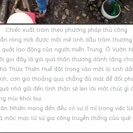
Chiếc xuất tràm theo phương pháp thủ công
ần ròng mới được một mẻ tinh dầu tràm thượng 
n quật lao động của người miền Trung. Ở Vườn N
ôi gọi đây là gói quà thân thương dành tặng cho
hà Thừa Thiên Huế đặt trọng vào một lọ tinh dầ
h, cơn gió thoảng qua chẳng đủ mát để đối phó
uà nhà gửi đến tình thân sẽ len lõi một chút gì 
ng mùi khói bụi.
n Nhiên mang đến đều có sự tỉ mỉ trong việc lự
à mộc mạc từ sự gia công truyền thống của quê 