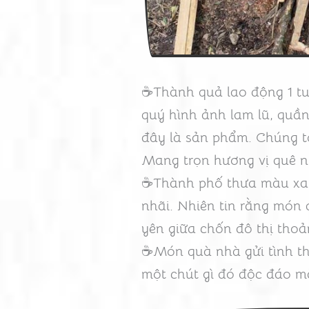
☕Thành quả lao động 1 tu
quý hình ảnh lam lũ, quầ
đây là sản phẩm. Chúng t
Mang trọn hương vị quê n
☕Thành phố thưa màu xan
nhãi. Nhiên tin rằng món q
yên giữa chốn đô thị thoả
☕Món quà nhà gửi tình thâ
một chút gì đó độc đáo m