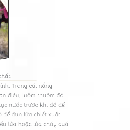
chất
ính. Trong cái nắng
ơn điệu, luộm thuộm đó
mực nước trước khi đổ để
ô để đun lửa chiết xuất
iếu lửa hoặc lửa cháy quá