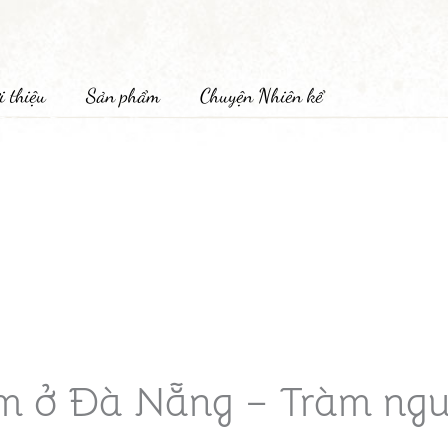
i thiệu
Sản phẩm
Chuyện Nhiên kể
m ở Đà Nẵng – Tràm ngu