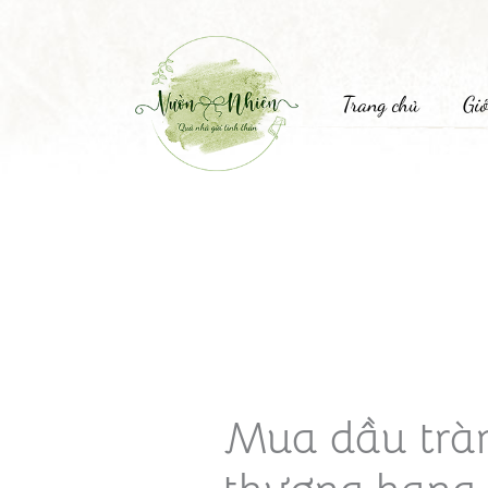
Trang chủ
Giớ
Mua dầu trà