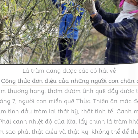
Lá tràm đang được các cô hái về
 Công thức đơn điệu của những người con chân 
àm thượng hạng, thơm đượm tình quê đầy dược t
áng 7, người con miền quê Thừa Thiên ăn mặc đ
m tinh dầu tràm lại thật kỹ, thật tinh tế. Canh 
Phải canh nhiệt độ của lửa, lấy chính lá tràm kh
m sao phải thật điều và thật kỹ, không thể để th