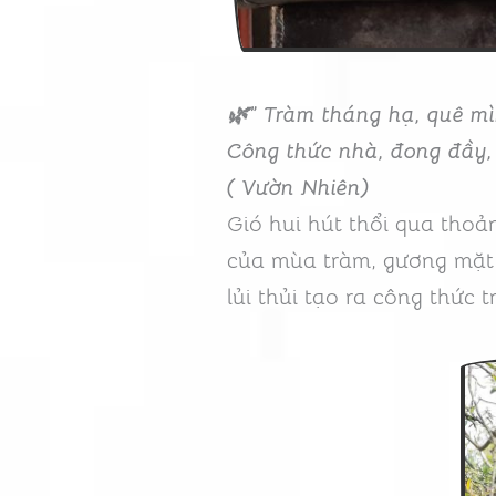
🌿” Tràm tháng hạ, quê m
Công thức nhà, đong đầy, 
( Vườn Nhiên)
Gió hui hút thổi qua tho
của mùa tràm, gương mặt 
lủi thủi tạo ra công thức 