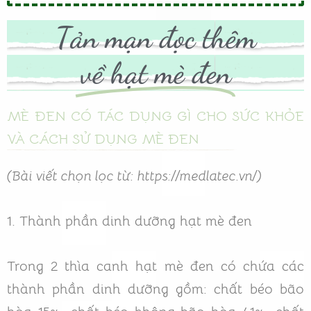
Tản mạn đọc thêm
về hạt mè đen
MÈ ĐEN CÓ TÁC DỤNG GÌ CHO SỨC KHỎE
VÀ CÁCH SỬ DỤNG MÈ ĐEN
(Bài viết chọn lọc từ: https://medlatec.vn/)
1. Thành phần dinh dưỡng hạt mè đen
Trong 2 thìa canh hạt mè đen có chứa các
thành phần dinh dưỡng gồm: chất béo bão