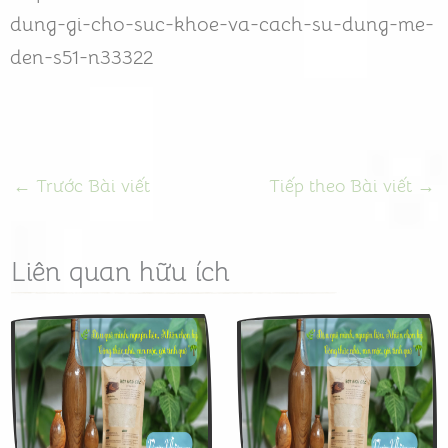
dung-gi-cho-suc-khoe-va-cach-su-dung-me-
den-s51-n33322
←
Trước Bài viết
Tiếp theo Bài viết
→
Liên quan hữu ích