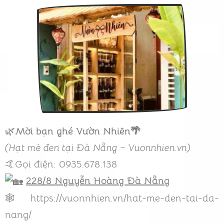
🌿
Mời bạn ghé Vườn Nhiên
🌴
(Hạt mè đen tại Đà Nẵng – Vuonnhien.vn)
🤙Gọi điện: 0935.678.138
228/8 Nguyễn Hoàng Đà Nẵng
🕸️
https://vuonnhien.vn/hat-me-den-tai-da-
nang/