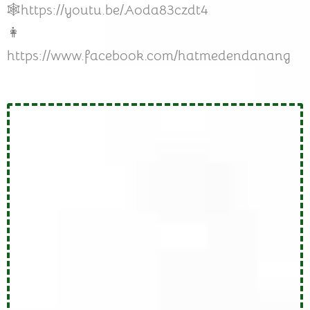
🕸️
https://youtu.be/Aoda83czdt4
👩
https://www.facebook.com/hatmedendanang