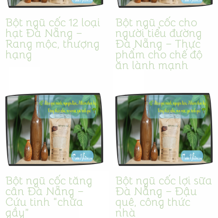
Bột ngũ cốc 12 loại
Bột ngũ cốc cho
hạt Đà Nẵng –
người tiểu đường
Rang mộc, thượng
Đà Nẵng – Thực
hạng
phẩm cho chế độ
ăn lành mạnh
Bột ngũ cốc tăng
Bột ngũ cốc lợi sữa
cân Đà Nẵng –
Đà Nẵng – Đậu
Cứu tinh “chữa
quê, công thức
gầy”
nhà