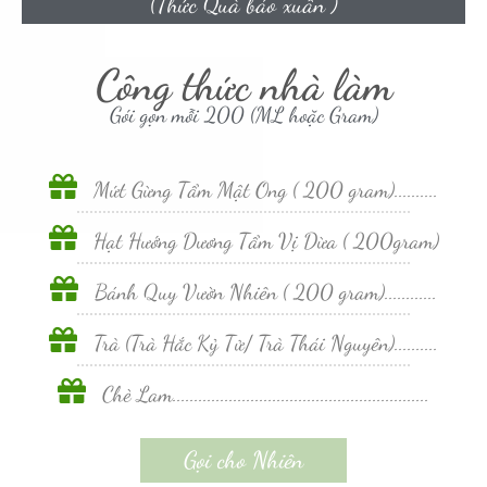
(Thức Quà báo xuân )
Công thức nhà làm
Gói gọn mỗi 200 (ML hoặc Gram)
Mứt Gừng Tẩm Mật Ong ( 200 gram)..........
Hạt Hướng Dương Tẩm Vị Dừa ( 200gram)
Bánh Quy Vườn Nhiên ( 200 gram)............
Trà (Trà Hắc Kỷ Tử/ Trà Thái Nguyên)..........
Chè Lam...........................................................
Gọi cho Nhiên