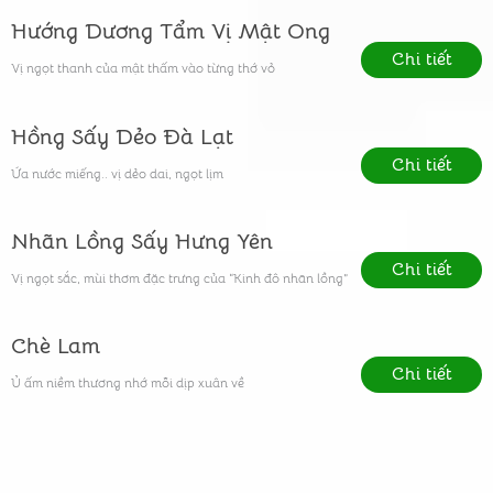
Hướng Dương Tẩm Vị Mật Ong
Chi tiết
Vị ngọt thanh của mật thấm vào từng thớ vỏ
Hồng Sấy Dẻo Đà Lạt
Chi tiết
Ứa nước miếng.. vị dẻo dai, ngọt lịm
Nhãn Lồng Sấy Hưng Yên
Chi tiết
Vị ngọt sắc, mùi thơm đặc trưng của “Kinh đô nhãn lồng”
Chè Lam
Chi tiết
Ủ ấm niềm thương nhớ mỗi dịp xuân về