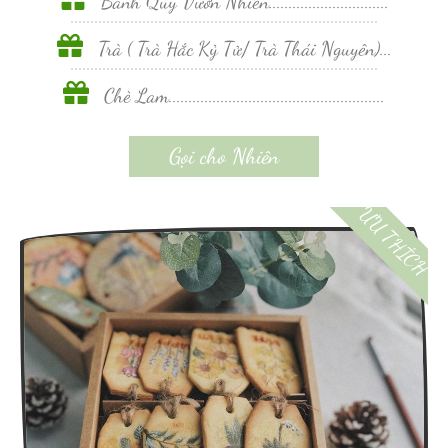
Bánh Quy Vườn Nhiên..............................
Trà ( Trà Hắc Kỷ Tử/ Trà Thái Nguyên)...
Chè Lam......................................................
Gọi cho Nhiên
ƯU THÍCH