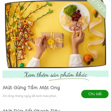
ƯU THÍCH
Xem thêm
sản phẩm khác
Mứt Gừng Tẩm Mật Ong
Chi tiết
Âm lòng những ngày tết lạnh mưa phùn