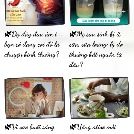
🌿Dạ dày đau âm ỉ –
🌿Mẹ sau sinh bị ít
bạn có đang coi đó là
sữa, sữa loãng: lý do
chuyện bình thường?
thường bắt nguồn từ
đâu?
🌿Vì sao buổi sáng
🌿Uống atiso mỗi