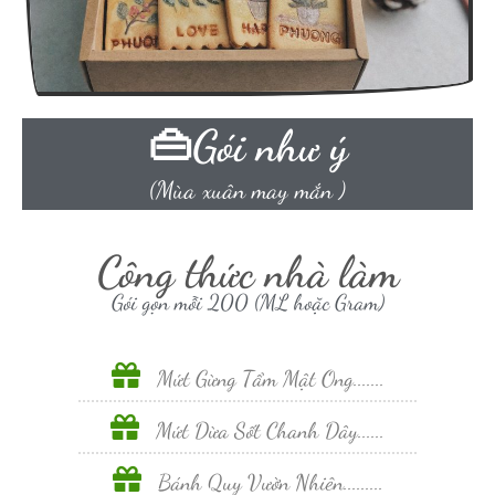
👜Gói như ý
(Mùa xuân may mắn )
Công thức nhà làm
Gói gọn mỗi 200 (ML hoặc Gram)
Mứt Gừng Tẩm Mật Ong.......
Mứt Dừa Sốt Chanh Dây......
Bánh Quy Vườn Nhiên.........