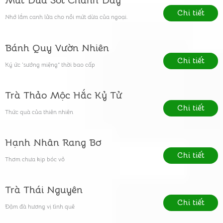
Mứt Dừa Sốt Chanh Dây
Chi tiết
Nhớ lắm canh lửa cho nồi mứt dừa của ngoại.
Bánh Quy Vườn Nhiên
Chi tiết
Ký ức ‘sướng miệng” thời bao cấp
Trà Thảo Mộc Hắc Kỷ Tử
Chi tiết
Thức quà của thiên nhiên
Hạnh Nhân Rang Bơ
Chi tiết
Thơm chưa kịp bóc vỏ
Trà Thái Nguyên
Chi tiết
Đậm đà hương vị tình quê