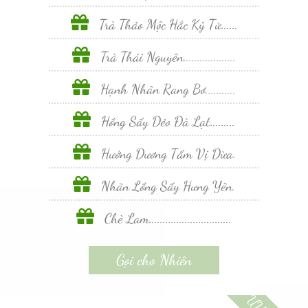
Trà Thảo Mộc Hắc Kỷ Tử......
Trà Thái Nguyên...................
Hạnh Nhân Rang Bơ...........
Hồng Sấy Dẻo Đà Lạt.........
Hướng Dương Tẩm Vị Dừa.
Nhãn Lồng Sấy Hưng Yên.
Chè Lam..............................
Gọi cho Nhiên