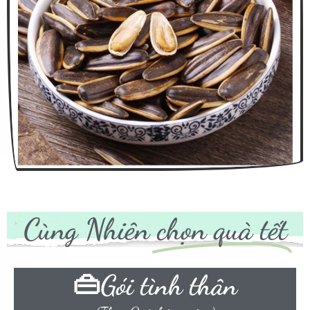
Cùng Nhiên
chọn quà tết
👜Gói tình thân