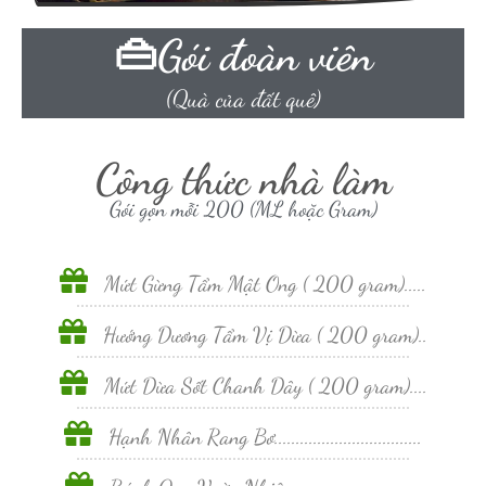
👜Gói đoàn viên
(Quà của đất quê)
Công thức nhà làm
Gói gọn mỗi 200 (ML hoặc Gram)
Mứt Gừng Tẩm Mật Ong ( 200 gram).....
Hướng Dương Tẩm Vị Dừa ( 200 gram)..
Mứt Dừa Sốt Chanh Dây ( 200 gram)....
Hạnh Nhân Rang Bơ..................................