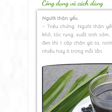
Công dụng và cách dùng
Người thận yếu
– Triệu chứng: Người thận yế
khô, tóc rụng, xuất tinh sớm
đen thì 1 cặp chân gà ta, ni
nhiều hay ít trong mỗi lần.