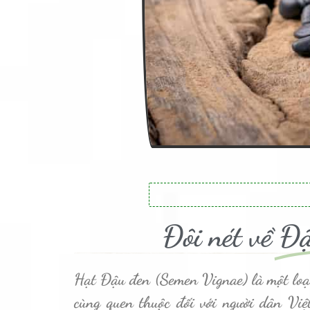
Đôi nét về
Đậ
Hạt Đậu đen
(Semen Vignae) là một loạ
cùng quen thuộc đối với người dân Việ