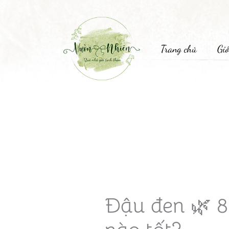
Trang chủ
Giớ
Đậu đen 🌿 8 l