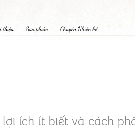
i thiệu
Sản phẩm
Chuyện Nhiên kể
ợi ích ít biết và cách phâ