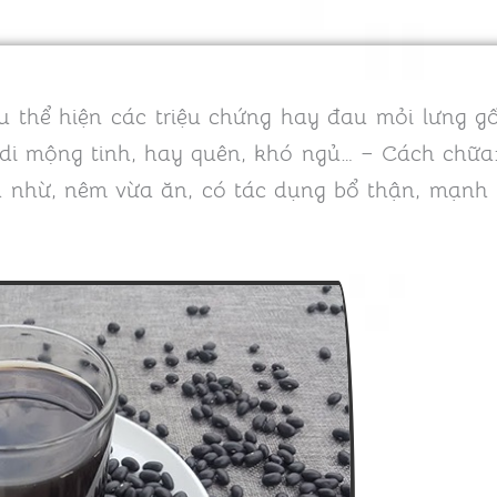
u thể hiện các triệu chứng hay đau mỏi lưng gố
, di mộng tinh, hay quên, khó ngủ… – Cách chữa:
nh nhừ, nêm vừa ăn, có tác dụng bổ thận, mạnh 