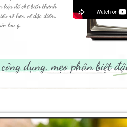
n liệu để chế biến thành
hiểu rõ hơn về đặc điểm,
ần lưu ý.
 công dụng, mẹo phân biệt
đậ