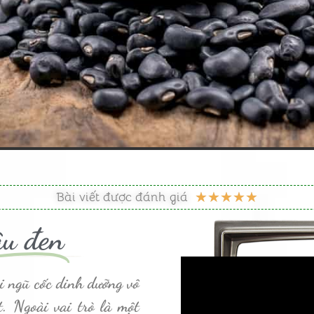
5
Bài viết được đánh giá
★
★
★
★
★
/
u đen
5
i ngũ cốc dinh dưỡng vô
t. Ngoài vai trò là một