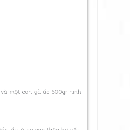
 và một con gà ác 500gr ninh
ớc, ấy là do can thận hư yếu.