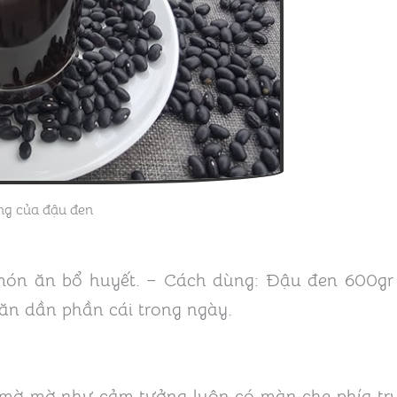
g của đậu đen
món ăn bổ huyết. – Cách dùng: Đậu đen 600gr
ăn dần phần cái trong ngày.
mờ mờ như cảm tưởng luôn có màn che phía trư