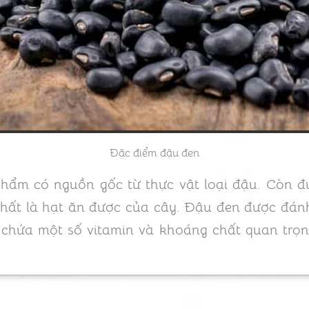
Đặc điểm đậu đen
ẩm có nguồn gốc từ thực vật loại đậu. Còn đư
hất là hạt ăn được của cây. Đậu đen được đánh
chứa một số vitamin và khoáng chất quan trọng