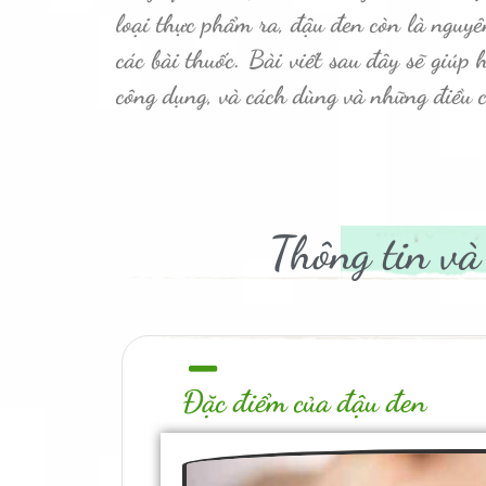
loại thực phẩm ra, đậu đen còn là nguyê
các bài thuốc. Bài viết sau đây sẽ giúp 
công dụng, và cách dùng và những điều c
Thông tin và
Đặc điểm của đậu đen