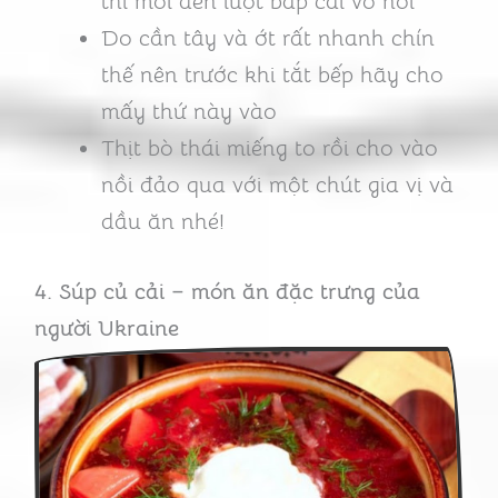
thì mới đến lượt bắp cải vô nồi
Do cần tây và ớt rất nhanh chín
thế nên trước khi tắt bếp hãy cho
mấy thứ này vào
Thịt bò thái miếng to rồi cho vào
nồi đảo qua với một chút gia vị và
dầu ăn nhé!
4. Súp củ cải – món ăn đặc trưng của
người Ukraine