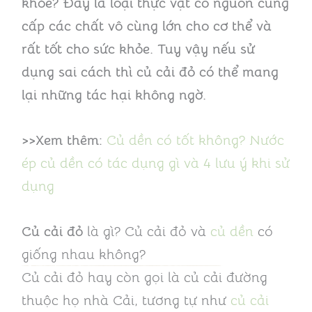
khỏe? Đây là loại thực vật có nguồn cung
cấp các chất vô cùng lớn cho cơ thể và
rất tốt cho sức khỏe. Tuy vậy nếu sử
dụng sai cách thì củ cải đỏ có thể mang
lại những tác hại không ngờ.
>>Xem thêm:
Củ dền có tốt không? Nước
ép củ dền có tác dụng gì và 4 lưu ý khi sử
dụng
Củ cải đỏ
là gì? Củ cải đỏ và
củ dền
có
giống nhau không?
Củ cải đỏ hay còn gọi là củ cải đường
thuộc họ nhà Cải, tương tự như
củ cải