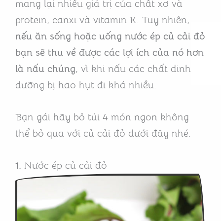
mang lại nhiều giá trị của chất xơ và
protein, canxi và vitamin K. Tuy nhiên,
nếu ăn sống hoặc uống nước ép củ cải đỏ
bạn sẽ thu về được các lợi ích của nó hơn
là nấu chúng
, vì khi nấu các chất dinh
dưỡng bị hao hụt đi khá nhiều.
Bạn gái hãy bỏ túi 4 món ngon không
thể bỏ qua với củ cải đỏ dưới đây nhé.
1.
Nước ép củ cải đỏ