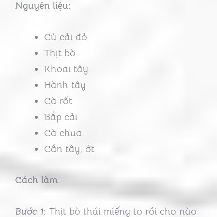
Nguyên liệu:
Củ cải đỏ
Thịt bò
Khoai tây
Hành tây
Cà rốt
Bắp cải
Cà chua
Cần tây, ớt
Cách làm:
Bước 1:
Thịt bò thái miếng to rồi cho nào