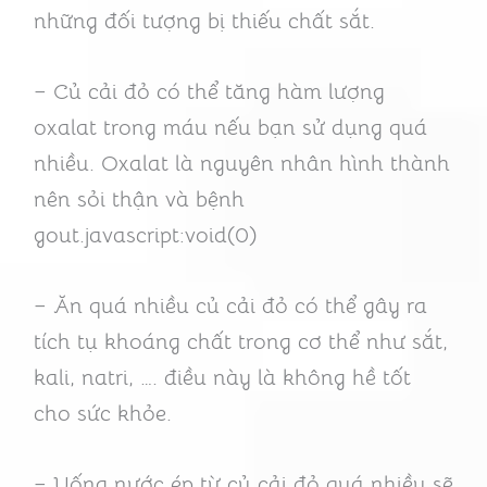
những đối tượng bị thiếu chất sắt.
– Củ cải đỏ có thể tăng hàm lượng
oxalat trong máu nếu bạn sử dụng quá
nhiều. Oxalat là nguyên nhân hình thành
nên sỏi thận và bệnh
gout.javascript:void(0)
– Ăn quá nhiều củ cải đỏ có thể gây ra
tích tụ khoáng chất trong cơ thể như sắt,
kali, natri, …. điều này là không hề tốt
cho sức khỏe.
– Uống nước ép từ củ cải đỏ quá nhiều sẽ