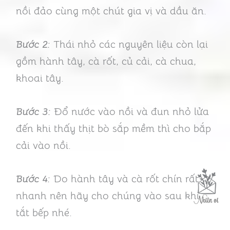
nồi đảo cùng một chút gia vị và dầu ăn.
Bước 2:
Thái nhỏ các nguyên liệu còn lại
gồm hành tây, cà rốt, củ cải, cà chua,
khoai tây.
Bước 3:
Đổ nước vào nồi và đun nhỏ lửa
đến khi thấy thịt bò sắp mềm thì cho bắp
cải vào nồi.
Bước 4:
Do hành tây và cà rốt chín rất
nhanh nên hãy cho chúng vào sau khi
tắt bếp nhé.