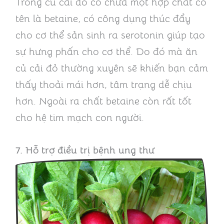
Trong củ cải đỏ có chứa một hợp chất có
tên là betaine, có công dụng thúc đẩy
cho cơ thể sản sinh ra serotonin giúp tạo
sự hưng phấn cho cơ thể. Do đó mà ăn
củ cải đỏ thường xuyên sẽ khiến bạn cảm
thấy thoải mái hơn, tâm trạng dễ chịu
hơn. Ngoài ra chất betaine còn rất tốt
cho hệ tim mạch con người.
7. Hỗ trợ điều trị bệnh ung thư