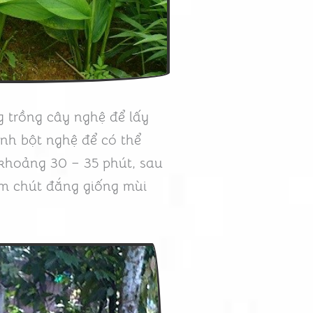
g trồng cây nghệ để lấy
ành bột nghệ để có thể
khoảng 30 – 35 phút, sau
èm chút đắng giống mùi