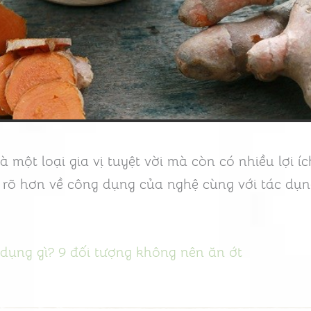
à một loại gia vị tuyệt vời mà còn có nhiều lợi í
 rõ hơn về công dụng của nghệ cùng với tác dụn
 dụng gì? 9 đối tượng không nên ăn ớt