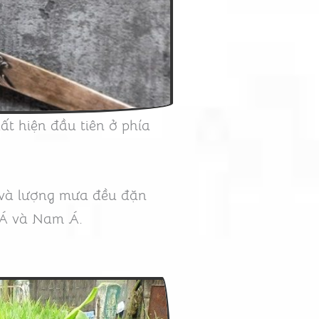
t hiện đầu tiên ở phía
 và lượng mưa đều đặn
Á và Nam Á.