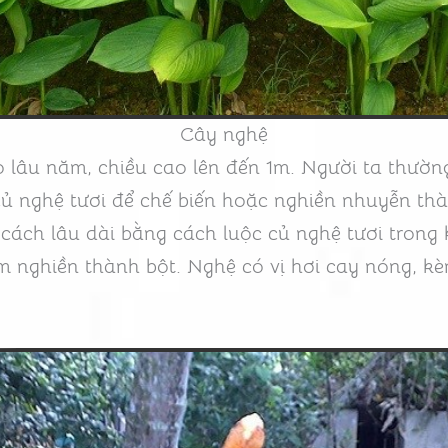
Cây nghệ
 lâu năm, chiều cao lên đến 1m. Người ta thườn
 củ nghệ tươi để chế biến hoặc nghiền nhuyễn th
cách lâu dài bằng cách luộc củ nghệ tươi trong 
m nghiền thành bột. Nghệ có vị hơi cay nóng, k